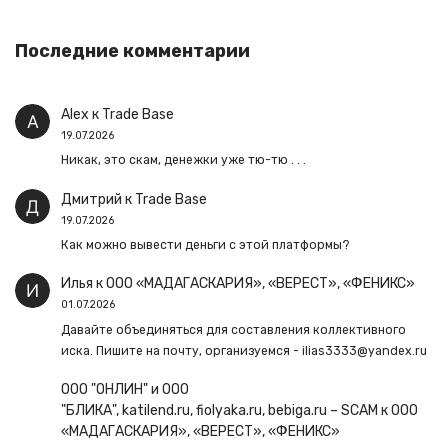
Последние комментарии
Alex
к
Trade Base
19.07.2026
Никак, это скам, денежки уже тю-тю . . .
Дмитрий
к
Trade Base
19.07.2026
Как можно вывести деньги с этой платформы?
Илья
к
ООО «МАДАГАСКАРИЯ», «ВЕРЕСТ», «ФЕНИКС»
01.07.2026
Давайте объединяться для составления коллективного
иска. Пишите на почту, организуемся - ilias3333@yandex.ru
ООО "ОНЛИН" и ООО
"БЛИКА", katilend.ru, fiolyaka.ru, bebiga.ru – SCAM
к
ООО
«МАДАГАСКАРИЯ», «ВЕРЕСТ», «ФЕНИКС»