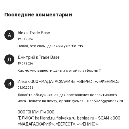
Последние комментарии
Alex
к
Trade Base
19.07.2026
Никак, это скам, денежки уже тю-тю . . .
Дмитрий
к
Trade Base
19.07.2026
Как можно вывести деньги с этой платформы?
Илья
к
ООО «МАДАГАСКАРИЯ», «ВЕРЕСТ», «ФЕНИКС»
01.07.2026
Давайте объединяться для составления коллективного
иска. Пишите на почту, организуемся - ilias3333@yandex.ru
ООО "ОНЛИН" и ООО
"БЛИКА", katilend.ru, fiolyaka.ru, bebiga.ru – SCAM
к
ООО
«МАДАГАСКАРИЯ», «ВЕРЕСТ», «ФЕНИКС»