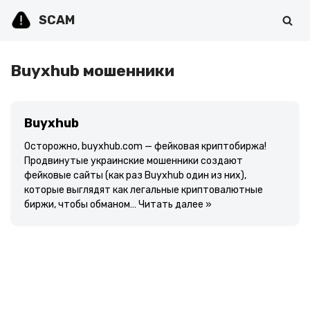
SCAM
Перейти
к
содержимому
Buyxhub мошенники
Buyxhub
Осторожно, buyxhub.com — фейковая криптобиржа!
Продвинутые украинские мошенники создают
фейковые сайты (как раз Buyxhub один из них),
которые выглядят как легальные криптовалютные
биржи, чтобы обманом…
Читать далее »