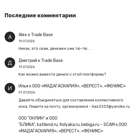
Последние комментарии
Alex
к
Trade Base
19.07.2026
Никак, это скам, денежки уже тю-тю . . .
Дмитрий
к
Trade Base
19.07.2026
Как можно вывести деньги с этой платформы?
Илья
к
ООО «МАДАГАСКАРИЯ», «ВЕРЕСТ», «ФЕНИКС»
01.07.2026
Давайте объединяться для составления коллективного
иска. Пишите на почту, организуемся - ilias3333@yandex.ru
ООО "ОНЛИН" и ООО
"БЛИКА", katilend.ru, fiolyaka.ru, bebiga.ru – SCAM
к
ООО
«МАДАГАСКАРИЯ», «ВЕРЕСТ», «ФЕНИКС»