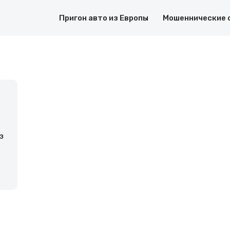
Пригон авто из Европы
Мошеннические 
з