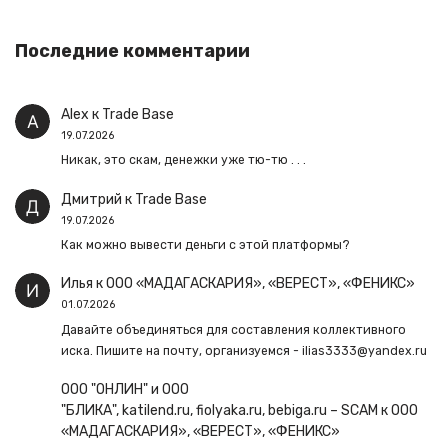
Последние комментарии
Alex
к
Trade Base
19.07.2026
Никак, это скам, денежки уже тю-тю . . .
Дмитрий
к
Trade Base
19.07.2026
Как можно вывести деньги с этой платформы?
Илья
к
ООО «МАДАГАСКАРИЯ», «ВЕРЕСТ», «ФЕНИКС»
01.07.2026
Давайте объединяться для составления коллективного
иска. Пишите на почту, организуемся - ilias3333@yandex.ru
ООО "ОНЛИН" и ООО
"БЛИКА", katilend.ru, fiolyaka.ru, bebiga.ru – SCAM
к
ООО
«МАДАГАСКАРИЯ», «ВЕРЕСТ», «ФЕНИКС»