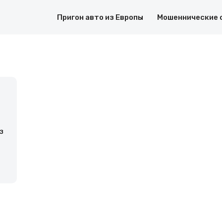
Пригон авто из Европы
Мошеннические 
з