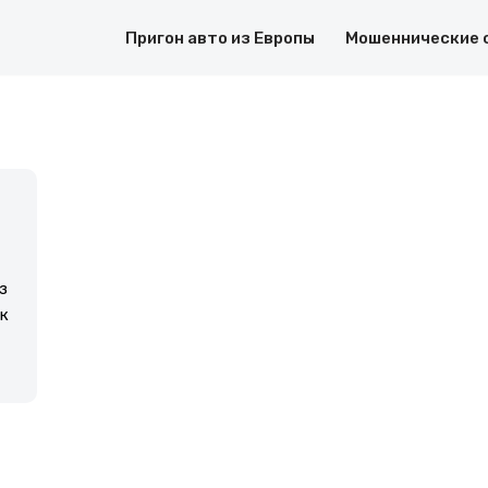
Пригон авто из Европы
Мошеннические 
з
ак