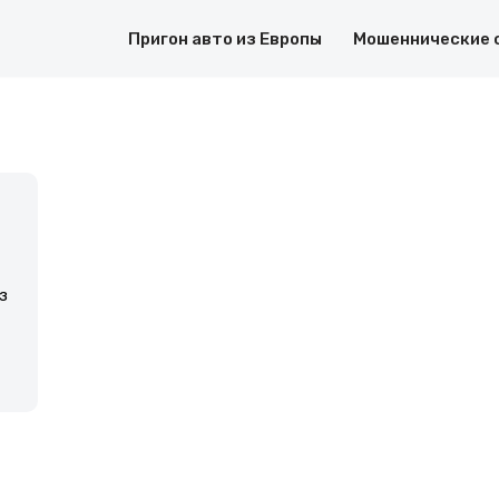
Пригон авто из Европы
Мошеннические 
з