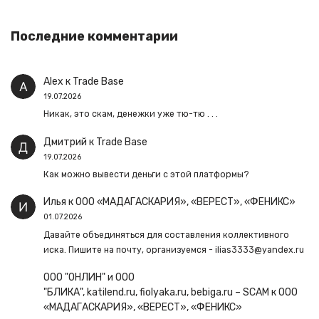
Последние комментарии
Alex
к
Trade Base
19.07.2026
Никак, это скам, денежки уже тю-тю . . .
Дмитрий
к
Trade Base
19.07.2026
Как можно вывести деньги с этой платформы?
Илья
к
ООО «МАДАГАСКАРИЯ», «ВЕРЕСТ», «ФЕНИКС»
01.07.2026
Давайте объединяться для составления коллективного
иска. Пишите на почту, организуемся - ilias3333@yandex.ru
ООО "ОНЛИН" и ООО
"БЛИКА", katilend.ru, fiolyaka.ru, bebiga.ru – SCAM
к
ООО
«МАДАГАСКАРИЯ», «ВЕРЕСТ», «ФЕНИКС»