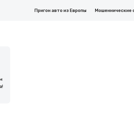
Пригон авто из Европы
Мошеннические 
м
а!