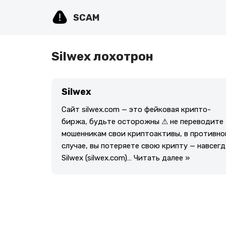
SCAM
Перейти
к
содержимому
Silwex лохотрон
Silwex
Сайт silwex.com — это фейковая крипто-
биржа, будьте осторожны ⚠ не переводите
мошенникам свои криптоактивы, в противно
случае, вы потеряете свою крипту — навсегд
Silwex (silwex.com)…
Читать далее »