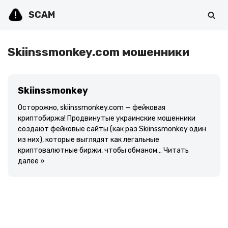
SCAM
Перейти
к
содержимому
Skiinssmonkey.com мошенники
Skiinssmonkey
Осторожно, skiinssmonkey.com — фейковая
криптобиржа! Продвинутые украинские мошенники
создают фейковые сайты (как раз Skiinssmonkey один
из них), которые выглядят как легальные
криптовалютные биржи, чтобы обманом…
Читать
далее »