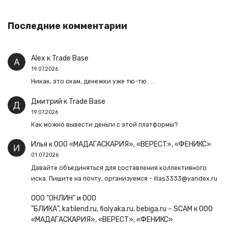
Последние комментарии
Alex
к
Trade Base
19.07.2026
Никак, это скам, денежки уже тю-тю . . .
Дмитрий
к
Trade Base
19.07.2026
Как можно вывести деньги с этой платформы?
Илья
к
ООО «МАДАГАСКАРИЯ», «ВЕРЕСТ», «ФЕНИКС»
01.07.2026
Давайте объединяться для составления коллективного
иска. Пишите на почту, организуемся - ilias3333@yandex.ru
ООО "ОНЛИН" и ООО
"БЛИКА", katilend.ru, fiolyaka.ru, bebiga.ru – SCAM
к
ООО
«МАДАГАСКАРИЯ», «ВЕРЕСТ», «ФЕНИКС»