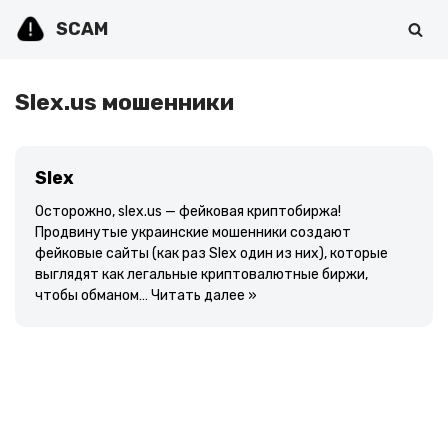
SCAM
Перейти
к
содержимому
Slex.us мошенники
Slex
Осторожно, slex.us — фейковая криптобиржа!
Продвинутые украинские мошенники создают
фейковые сайты (как раз Slex один из них), которые
выглядят как легальные криптовалютные биржи,
чтобы обманом…
Читать далее »