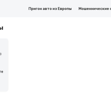
Пригон авто из Европы
Мошеннические 
вы
с
те