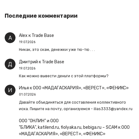
Последние комментарии
Alex
к
Trade Base
19.07.2026
Никак, это скам, денежки уже тю-тю . . .
Дмитрий
к
Trade Base
19.07.2026
Как можно вывести деньги с этой платформы?
Илья
к
ООО «МАДАГАСКАРИЯ», «ВЕРЕСТ», «ФЕНИКС»
01.07.2026
Давайте объединяться для составления коллективного
иска. Пишите на почту, организуемся - ilias3333@yandex.ru
ООО "ОНЛИН" и ООО
"БЛИКА", katilend.ru, fiolyaka.ru, bebiga.ru – SCAM
к
ООО
«МАДАГАСКАРИЯ», «ВЕРЕСТ», «ФЕНИКС»