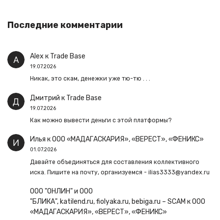
Последние комментарии
Alex
к
Trade Base
19.07.2026
Никак, это скам, денежки уже тю-тю . . .
Дмитрий
к
Trade Base
19.07.2026
Как можно вывести деньги с этой платформы?
Илья
к
ООО «МАДАГАСКАРИЯ», «ВЕРЕСТ», «ФЕНИКС»
01.07.2026
Давайте объединяться для составления коллективного
иска. Пишите на почту, организуемся - ilias3333@yandex.ru
ООО "ОНЛИН" и ООО
"БЛИКА", katilend.ru, fiolyaka.ru, bebiga.ru – SCAM
к
ООО
«МАДАГАСКАРИЯ», «ВЕРЕСТ», «ФЕНИКС»