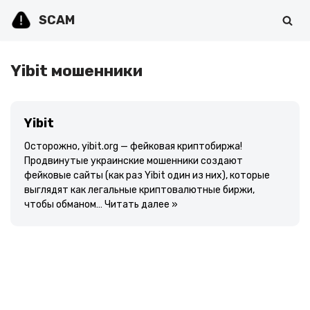
SCAM
Перейти
к
содержимому
Yibit мошенники
Yibit
Осторожно, yibit.org — фейковая криптобиржа!
Продвинутые украинские мошенники создают
фейковые сайты (как раз Yibit один из них), которые
выглядят как легальные криптовалютные биржи,
чтобы обманом…
Читать далее »