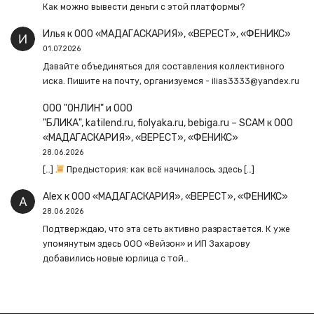
Как можно вывести деньги с этой платформы?
Илья
к
ООО «МАДАГАСКАРИЯ», «ВЕРЕСТ», «ФЕНИКС»
01.07.2026
Давайте объединяться для составления коллективного
иска. Пишите на почту, организуемся - ilias3333@yandex.ru
ООО "ОНЛИН" и ООО
"БЛИКА", katilend.ru, fiolyaka.ru, bebiga.ru – SCAM
к
ООО
«МАДАГАСКАРИЯ», «ВЕРЕСТ», «ФЕНИКС»
28.06.2026
[…]
Предыстория: как всё начиналось, здесь […]
Alex
к
ООО «МАДАГАСКАРИЯ», «ВЕРЕСТ», «ФЕНИКС»
28.06.2026
Подтверждаю, что эта сеть активно разрастается. К уже
упомянутым здесь ООО «Вейзон» и ИП Захарову
добавились новые юрлица с той…