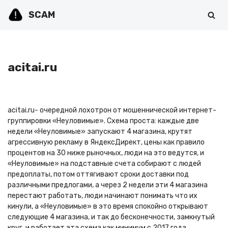
SCAM
Перейти
к
содержимому
acitai.ru
acitai.ru- очередной лохотрон от мошеннической интернет-
группировки «Неуловимые». Схема проста: каждые две
недели «Неуловимые» запускают 4 магазина, крутят
агрессивную рекламу в ЯндексДирект, цены как правило
процентов на 30 ниже рыночных, люди на это ведутся, и
«Неуловимые» на подставные счета собирают с людей
предоплаты, потом оттягивают сроки доставки под
различными предлогами, а через 2 недели эти 4 магазина
перестают работать, люди начинают понимать что их
кинули, а «Неуловимые» в это время спокойно открывают
следующие 4 магазина, и так до бесконечности, замкнутый
круг, и работает эта схема как минимум с 2017 года.