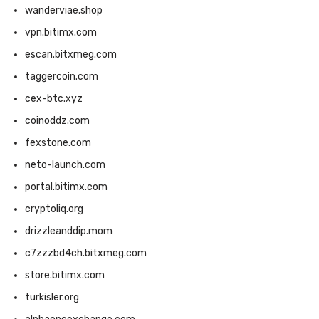
wanderviae.shop
vpn.bitimx.com
escan.bitxmeg.com
taggercoin.com
cex-btc.xyz
coinoddz.com
fexstone.com
neto-launch.com
portal.bitimx.com
cryptoliq.org
drizzleanddip.mom
c7zzzbd4ch.bitxmeg.com
store.bitimx.com
turkisler.org