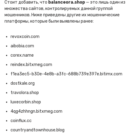
Стоит добавить, что
balanceora.shop
— это лишь один из
множества сайтов, контролируемых данной группой
мошенников. Ниже приведены другие их мошеннические
платформы, которые были выявлены ранее:
revoxcoin.com
aibobia.com
corex.name
reindex.bitxmeg.com
f1ea3ec5-b30e-4e8b-a3fc-688b739e397e.bitimx.com
dostkale.org
travolora.shop
luxecorbin.shop
4qg4zhhngn.bitxmeg.com
coinflux.cc
countryandtownhouse.blog