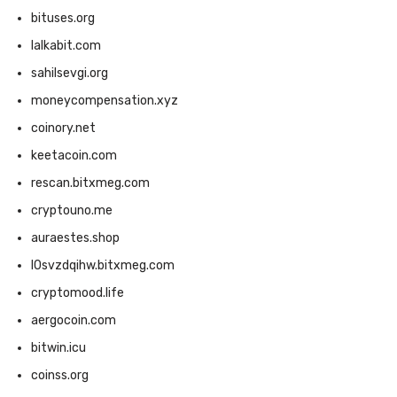
bituses.org
lalkabit.com
sahilsevgi.org
moneycompensation.xyz
coinory.net
keetacoin.com
rescan.bitxmeg.com
cryptouno.me
auraestes.shop
l0svzdqihw.bitxmeg.com
cryptomood.life
aergocoin.com
bitwin.icu
coinss.org