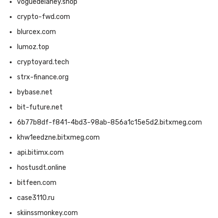
voguedelaney.shop
crypto-fwd.com
blurcex.com
lumoz.top
cryptoyard.tech
strx-finance.org
bybase.net
bit-future.net
6b77b8df-f841-4bd3-98ab-856a1c15e5d2.bitxmeg.com
khw1eedzne.bitxmeg.com
api.bitimx.com
hostusdt.online
bitfeen.com
case3110.ru
skiinssmonkey.com