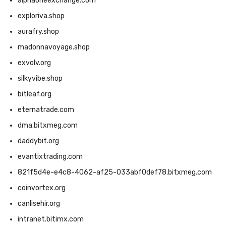
alphaoneexchange.com
exploriva.shop
aurafry.shop
madonnavoyage.shop
exvolv.org
silkyvibe.shop
bitleaf.org
eternatrade.com
dma.bitxmeg.com
daddybit.org
evantixtrading.com
821f5d4e-e4c8-4062-af25-033abf0def78.bitxmeg.com
coinvortex.org
canlisehir.org
intranet.bitimx.com