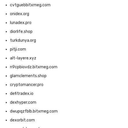
cvtguebbitxmeg.com
onidex.org
lunadex.pro
diorlife.shop
turkdunya.org
pitji.com
alt-layere.xyz
n9cpbiovdz.bitxmeg.com
glamclements.shop
cryptomancer.pro
defitradex.io
dexhyper.com
dwupqzfblb.bitxmeg.com
dexorbit.com