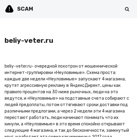
SCAM
Перейти
к
содержимому
beliy-veter.ru
beliy-veter.ru- очередной лохотрон от мошеннической
интернет-группировки «Неуловимые». Схема проста:
каждые две недели «Неуловимые» запускают 4 магазина,
крутят агрессивную рекламу в ЯндексДирект, цены как
правило процентов на 30 ниже рыночных, люди на это
ведутся, и «Неуловимые» на подставные счета собирают с
людей предоплаты, потом оттягивают сроки доставки под
различными предлогами, а через 2 недели эти 4 магазина
перестают работать, люди начинают понимать что их
кинули, а «Неуловимые» в это время спокойно открывают
следующие 4 магазина, и так до бесконечности, замкнутый
круг, и работает эта схема как минимум с 2017 года.