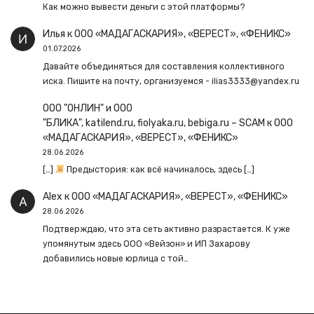
Как можно вывести деньги с этой платформы?
Илья
к
ООО «МАДАГАСКАРИЯ», «ВЕРЕСТ», «ФЕНИКС»
01.07.2026
Давайте объединяться для составления коллективного
иска. Пишите на почту, организуемся - ilias3333@yandex.ru
ООО "ОНЛИН" и ООО
"БЛИКА", katilend.ru, fiolyaka.ru, bebiga.ru – SCAM
к
ООО
«МАДАГАСКАРИЯ», «ВЕРЕСТ», «ФЕНИКС»
28.06.2026
[…]
Предыстория: как всё начиналось, здесь […]
Alex
к
ООО «МАДАГАСКАРИЯ», «ВЕРЕСТ», «ФЕНИКС»
28.06.2026
Подтверждаю, что эта сеть активно разрастается. К уже
упомянутым здесь ООО «Вейзон» и ИП Захарову
добавились новые юрлица с той…