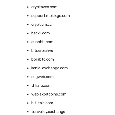
cryptavex.com
support.molexgo.com
cryptium.cc
backji.com
aunobit.com
bitserbia.live
borabtc.com
kenie-exchange.com
cugweb.com
thkafa.com
web.exbitcoins.com
bit-tale.com
tonvalley.exchange