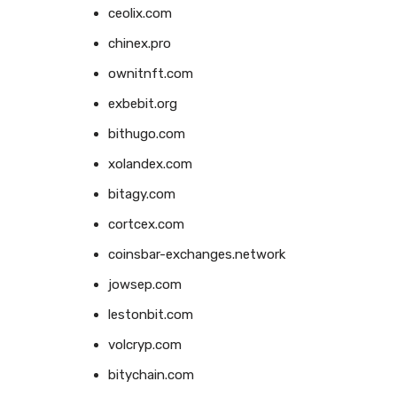
ceolix.com
chinex.pro
ownitnft.com
exbebit.org
bithugo.com
xolandex.com
bitagy.com
cortcex.com
coinsbar-exchanges.network
jowsep.com
lestonbit.com
volcryp.com
bitychain.com