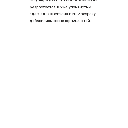
Подтверждаю, что эта сеть активно
разрастается. К уже упомянутым
здесь ООО «Вейзон» и ИП Захарову
добавились новые юрлица с той…