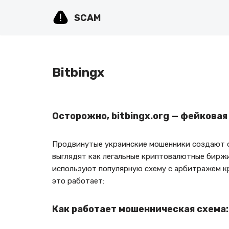
SCAM
Перейти
к
содержимому
Bitbingx
Осторожно, bitbingx.org — фейкова
Продвинутые украинские мошенники создают ф
выглядят как легальные криптовалютные биржи
используют популярную схему с арбитражем кр
это работает:
Как работает мошенническая схема: