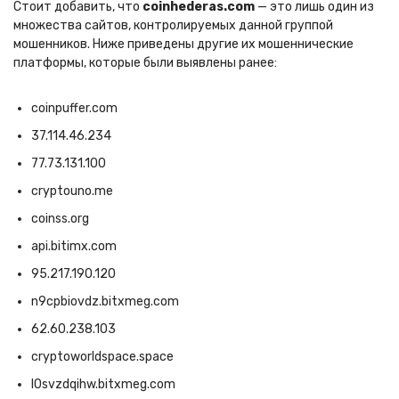
Стоит добавить, что
coinhederas.com
— это лишь один из
множества сайтов, контролируемых данной группой
мошенников. Ниже приведены другие их мошеннические
платформы, которые были выявлены ранее:
coinpuffer.com
37.114.46.234
77.73.131.100
cryptouno.me
coinss.org
api.bitimx.com
95.217.190.120
n9cpbiovdz.bitxmeg.com
62.60.238.103
cryptoworldspace.space
l0svzdqihw.bitxmeg.com