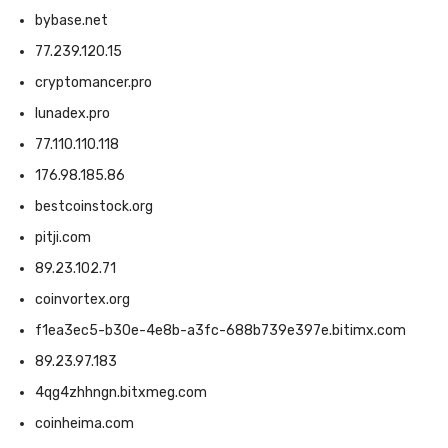
bybase.net
77.239.120.15
cryptomancer.pro
lunadex.pro
77.110.110.118
176.98.185.86
bestcoinstock.org
pitji.com
89.23.102.71
coinvortex.org
f1ea3ec5-b30e-4e8b-a3fc-688b739e397e.bitimx.com
89.23.97.183
4qg4zhhngn.bitxmeg.com
coinheima.com