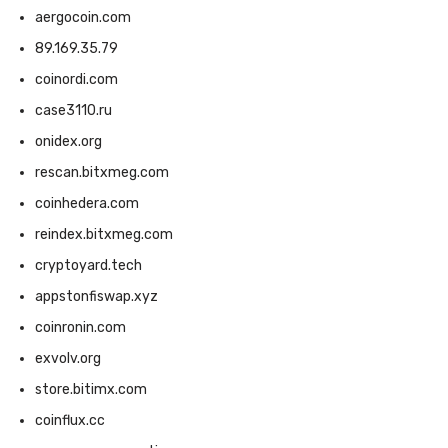
aergocoin.com
89.169.35.79
coinordi.com
case3110.ru
onidex.org
rescan.bitxmeg.com
coinhedera.com
reindex.bitxmeg.com
cryptoyard.tech
appstonfiswap.xyz
coinronin.com
exvolv.org
store.bitimx.com
coinflux.cc