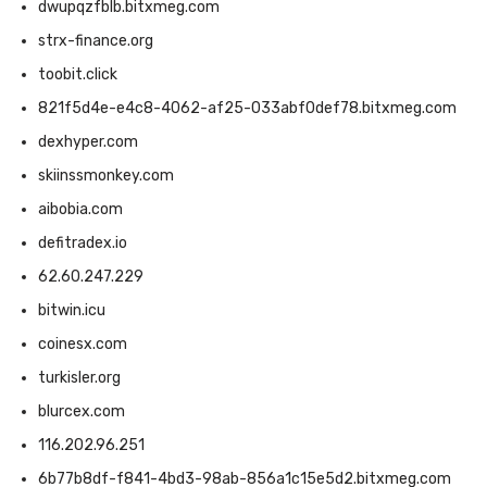
dwupqzfblb.bitxmeg.com
strx-finance.org
toobit.click
821f5d4e-e4c8-4062-af25-033abf0def78.bitxmeg.com
dexhyper.com
skiinssmonkey.com
aibobia.com
defitradex.io
62.60.247.229
bitwin.icu
coinesx.com
turkisler.org
blurcex.com
116.202.96.251
6b77b8df-f841-4bd3-98ab-856a1c15e5d2.bitxmeg.com