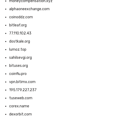
moneycompensation.xyz
alphaoneexchange.com
coinoddz.com
bitleaf.org
77.110.102.43
dostkale.org
lumoz.top
sahilsevgi.org
bituses.org
coinflu.pro
vpn.bitimx.com
195.179.227.237
tuseweb.com
corex.name
dexorbit.com