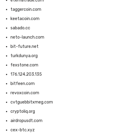
eternatrade.com
taggercoin.com
keetacoin.com
sabado.cc
neto-launch.com
bit-future.net
turkdunya.org
fexstone.com
176.124.203.135
bitfeen.com
revoxcoin.com
cvtguebbitxmeg.com
cryptoliq.org
airdropusdt.com
cex-btc.xyz