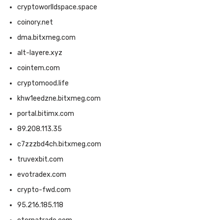
cryptoworlldspace.space
coinory.net
dma.bitxmeg.com
alt-layere.xyz
cointem.com
cryptomood.life
khw1eedzne.bitxmeg.com
portal.bitimx.com
89.208.113.35
c7zzzbd4ch.bitxmeg.com
truvexbit.com
evotradex.com
crypto-fwd.com
95.216.185.118