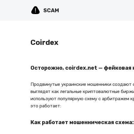
SCAM
Перейти
к
содержимому
Coirdex
Осторожно, coirdex.net — фейковая
Продвинутые украинские мошенники создают ф
выглядят как легальные криптовалютные биржи
используют популярную схему с арбитражем кр
это работает:
Как работает мошенническая схема: