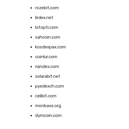
rozebit.com
lirdex.net
bitopti.com
sahcoin.com
kosdexpax.com
coinlur.com
riandex.com
solarabit.net
pyedexch.com
celibit.com
monbase.org
dymcoin.com