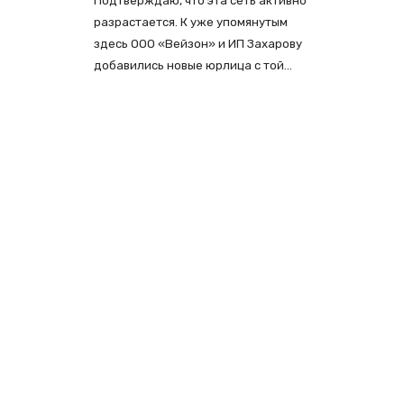
Подтверждаю, что эта сеть активно
разрастается. К уже упомянутым
здесь ООО «Вейзон» и ИП Захарову
добавились новые юрлица с той…