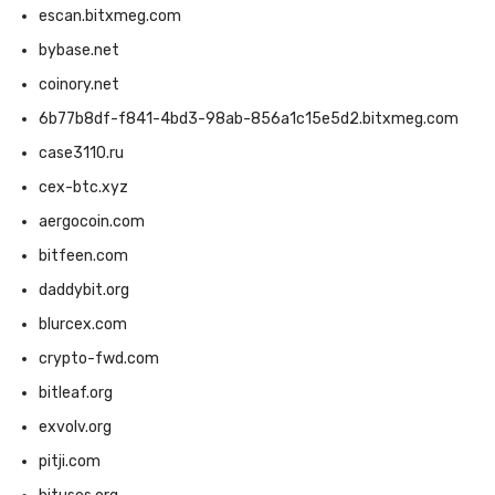
escan.bitxmeg.com
bybase.net
coinory.net
6b77b8df-f841-4bd3-98ab-856a1c15e5d2.bitxmeg.com
case3110.ru
cex-btc.xyz
aergocoin.com
bitfeen.com
daddybit.org
blurcex.com
crypto-fwd.com
bitleaf.org
exvolv.org
pitji.com