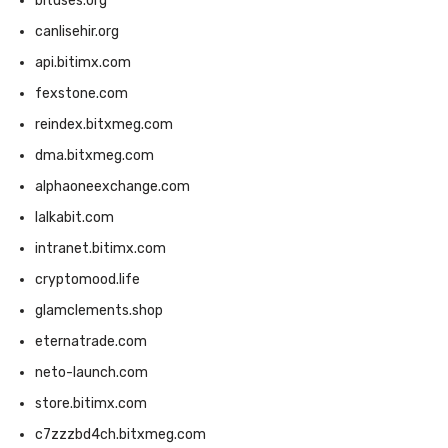
bituses.org
canlisehir.org
api.bitimx.com
fexstone.com
reindex.bitxmeg.com
dma.bitxmeg.com
alphaoneexchange.com
lalkabit.com
intranet.bitimx.com
cryptomood.life
glamclements.shop
eternatrade.com
neto-launch.com
store.bitimx.com
c7zzzbd4ch.bitxmeg.com