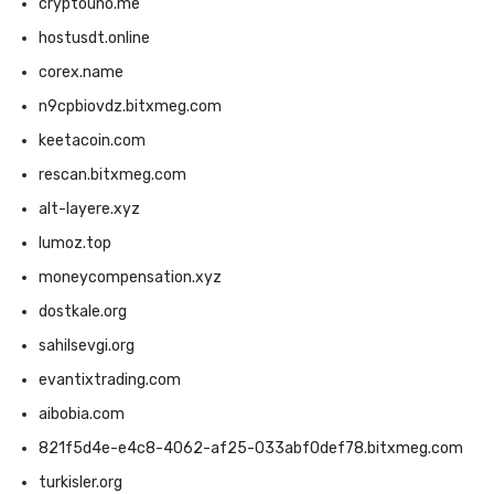
cryptouno.me
hostusdt.online
corex.name
n9cpbiovdz.bitxmeg.com
keetacoin.com
rescan.bitxmeg.com
alt-layere.xyz
lumoz.top
moneycompensation.xyz
dostkale.org
sahilsevgi.org
evantixtrading.com
aibobia.com
821f5d4e-e4c8-4062-af25-033abf0def78.bitxmeg.com
turkisler.org