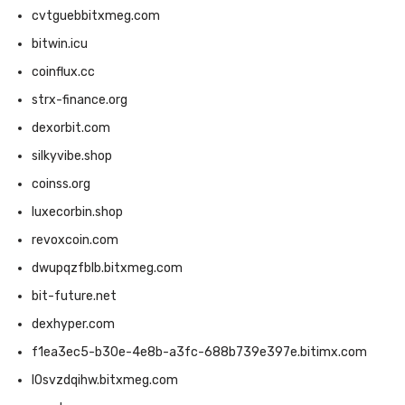
cvtguebbitxmeg.com
bitwin.icu
coinflux.cc
strx-finance.org
dexorbit.com
silkyvibe.shop
coinss.org
luxecorbin.shop
revoxcoin.com
dwupqzfblb.bitxmeg.com
bit-future.net
dexhyper.com
f1ea3ec5-b30e-4e8b-a3fc-688b739e397e.bitimx.com
l0svzdqihw.bitxmeg.com