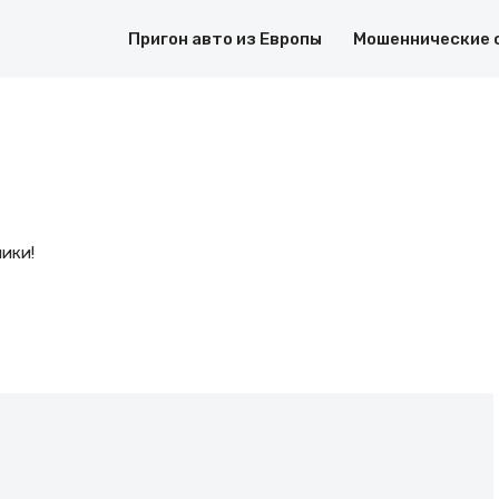
Пригон авто из Европы
Мошеннические 
ники!