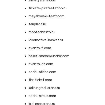
almatyarena.com
tickets-piratestation.ru
mayakovski-teatr.com
tauplace.ru
montechristo.ru
lokomotive-basket.ru
events-fi.com
ballet-shchelkunchik.com
events-de.com
sochi-afisha.com
fhr-ticket.com
kaliningrad-arena.ru
sochi-circus.com
krd-croparena.ru