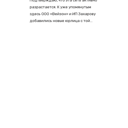
Подтверждаю, что эта сеть активно
разрастается. К уже упомянутым
здесь ООО «Вейзон» и ИП Захарову
добавились новые юрлица с той…