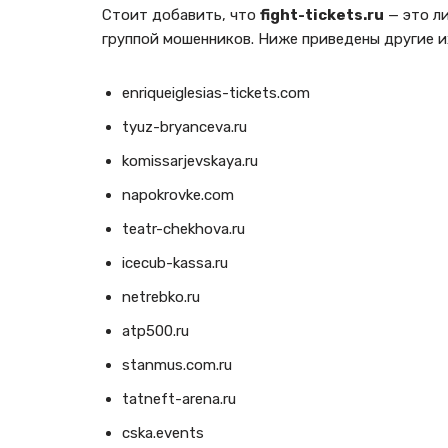
Стоит добавить, что
fight-tickets.ru
— это л
группой мошенников. Ниже приведены другие и
enriqueiglesias-tickets.com
tyuz-bryanceva.ru
komissarjevskaya.ru
napokrovke.com
teatr-chekhova.ru
icecub-kassa.ru
netrebko.ru
atp500.ru
stanmus.com.ru
tatneft-arena.ru
cska.events