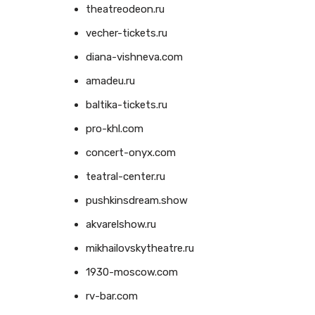
theatreodeon.ru
vecher-tickets.ru
diana-vishneva.com
amadeu.ru
baltika-tickets.ru
pro-khl.com
concert-onyx.com
teatral-center.ru
pushkinsdream.show
akvarelshow.ru
mikhailovskytheatre.ru
1930-moscow.com
rv-bar.com