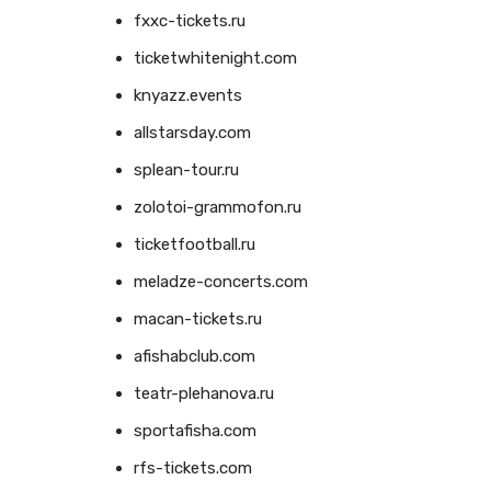
fxxc-tickets.ru
ticketwhitenight.com
knyazz.events
allstarsday.com
splean-tour.ru
zolotoi-grammofon.ru
ticketfootball.ru
meladze-concerts.com
macan-tickets.ru
afishabclub.com
teatr-plehanova.ru
sportafisha.com
rfs-tickets.com