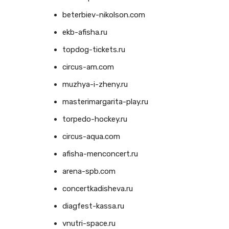
beterbiev-nikolson.com
ekb-afisha.ru
topdog-tickets.ru
circus-am.com
muzhya-i-zheny.ru
masterimargarita-play.ru
torpedo-hockey.ru
circus-aqua.com
afisha-menconcert.ru
arena-spb.com
concertkadisheva.ru
diagfest-kassa.ru
vnutri-space.ru