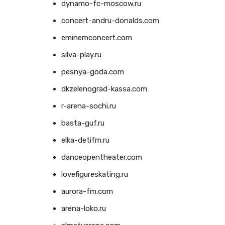
dynamo-fc-moscow.ru
concert-andru-donalds.com
eminemconcert.com
silva-play.ru
pesnya-goda.com
dkzelenograd-kassa.com
r-arena-sochi.ru
basta-guf.ru
elka-detifm.ru
danceopentheater.com
lovefigureskating.ru
aurora-fm.com
arena-loko.ru