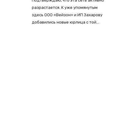
Подтверждаю, что эта сеть активно
разрастается. К уже упомянутым
здесь ООО «Вейзон» и ИП Захарову
добавились новые юрлица с той…