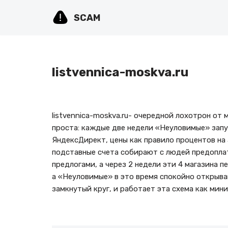
SCAM
Перейти
к
содержимому
listvennica-moskva.ru
listvennica-moskva.ru- очередной лохотрон о
проста: каждые две недели «Неуловимые» запу
ЯндексДирект, цены как правило процентов на 
подставные счета собирают с людей предопла
предлогами, а через 2 недели эти 4 магазина 
а «Неуловимые» в это время спокойно открыва
замкнутый круг, и работает эта схема как мини