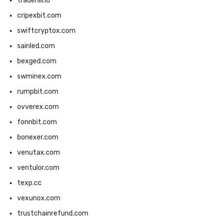
tradehill.io
cripexbit.com
swiftcryptox.com
sainled.com
bexged.com
swminex.com
rumpbit.com
ovverex.com
fonnbit.com
bonexer.com
venutax.com
ventulor.com
texp.cc
vexunox.com
trustchainrefund.com