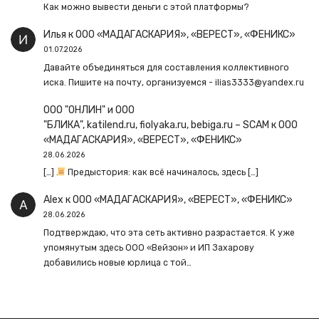
Как можно вывести деньги с этой платформы?
Илья
к
ООО «МАДАГАСКАРИЯ», «ВЕРЕСТ», «ФЕНИКС»
01.07.2026
Давайте объединяться для составления коллективного
иска. Пишите на почту, организуемся - ilias3333@yandex.ru
ООО "ОНЛИН" и ООО
"БЛИКА", katilend.ru, fiolyaka.ru, bebiga.ru – SCAM
к
ООО
«МАДАГАСКАРИЯ», «ВЕРЕСТ», «ФЕНИКС»
28.06.2026
[…]
Предыстория: как всё начиналось, здесь […]
Alex
к
ООО «МАДАГАСКАРИЯ», «ВЕРЕСТ», «ФЕНИКС»
28.06.2026
Подтверждаю, что эта сеть активно разрастается. К уже
упомянутым здесь ООО «Вейзон» и ИП Захарову
добавились новые юрлица с той…