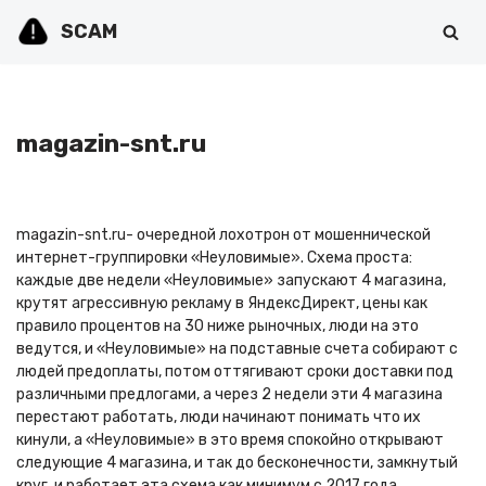
SCAM
Перейти
к
содержимому
magazin-snt.ru
magazin-snt.ru- очередной лохотрон от мошеннической
интернет-группировки «Неуловимые». Схема проста:
каждые две недели «Неуловимые» запускают 4 магазина,
крутят агрессивную рекламу в ЯндексДирект, цены как
правило процентов на 30 ниже рыночных, люди на это
ведутся, и «Неуловимые» на подставные счета собирают с
людей предоплаты, потом оттягивают сроки доставки под
различными предлогами, а через 2 недели эти 4 магазина
перестают работать, люди начинают понимать что их
кинули, а «Неуловимые» в это время спокойно открывают
следующие 4 магазина, и так до бесконечности, замкнутый
круг, и работает эта схема как минимум с 2017 года.