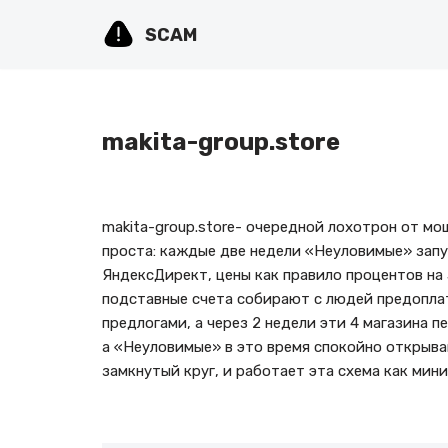
SCAM
Перейти
к
содержимому
makita-group.store
makita-group.store- очередной лохотрон от м
проста: каждые две недели «Неуловимые» запу
ЯндексДирект, цены как правило процентов на 
подставные счета собирают с людей предопла
предлогами, а через 2 недели эти 4 магазина 
а «Неуловимые» в это время спокойно открыва
замкнутый круг, и работает эта схема как мини