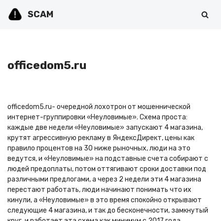
SCAM
Перейти
к
содержимому
officedom5.ru
officedom5.ru- очередной лохотрон от мошеннической
интернет-группировки «Неуловимые». Схема проста:
каждые две недели «Неуловимые» запускают 4 магазина,
крутят агрессивную рекламу в ЯндексДирект, цены как
правило процентов на 30 ниже рыночных, люди на это
ведутся, и «Неуловимые» на подставные счета собирают с
людей предоплаты, потом оттягивают сроки доставки под
различными предлогами, а через 2 недели эти 4 магазина
перестают работать, люди начинают понимать что их
кинули, а «Неуловимые» в это время спокойно открывают
следующие 4 магазина, и так до бесконечности, замкнутый
круг, и работает эта схема как минимум с 2017 года.