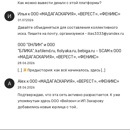
Как можно вывести деньги с этой платформы?
Илья
к
ООО «МАДАГАСКАРИЯ», «ВЕРЕСТ», «ФЕНИКС»
01.07.2026
Давайте объединяться для составления коллективного
иска. Пишите на почту, организуемся - ilias3333@yandex.ru
ООО "ОНЛИН" и ООО
"БЛИКА", katilend.ru, fiolyaka.ru, bebiga.ru – SCAM
к
ООО
«МАДАГАСКАРИЯ», «ВЕРЕСТ», «ФЕНИКС»
28.06.2026
[…]
Предыстория: как всё начиналось, здесь […]
Alex
к
ООО «МАДАГАСКАРИЯ», «ВЕРЕСТ», «ФЕНИКС»
28.06.2026
Подтверждаю, что эта сеть активно разрастается. К уже
упомянутым здесь ООО «Вейзон» и ИП Захарову
добавились новые юрлица с той…