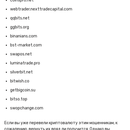
coinspro.net
webtrader.nexttradecapital.com
qqbits.net
ggbits.org
binanians.com
bst-market.com
swapos.net
luminatrade.pro
silverbit.net
bitwish.co
getbigcoin.su
bitso.top
swopchange.com
Если вы уже перевели криптовалюту этим мошенникам, к
сожалению, вернуть их вряд ли получится. Однако вы