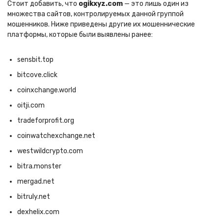
Стоит добавить, что
ogikxyz.com
— это лишь один из
множества сайтов, контролируемых данной группой
мошенников. Ниже приведены другие их мошеннические
платформы, которые были выявлены ранее:
sensbit.top
bitcove.click
coinxchange.world
oitji.com
tradeforprofit.org
coinwatchexchange.net
westwildcrypto.com
bitra.monster
mergad.net
bitruly.net
dexhelix.com