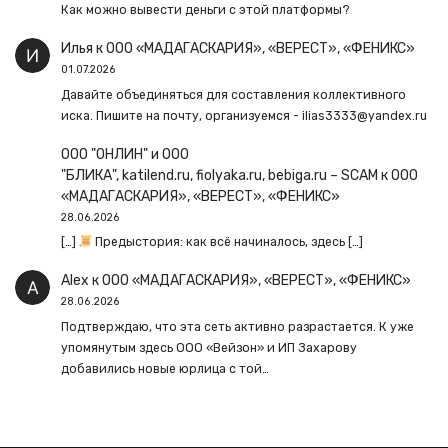
Как можно вывести деньги с этой платформы?
Илья
к
ООО «МАДАГАСКАРИЯ», «ВЕРЕСТ», «ФЕНИКС»
01.07.2026
Давайте объединяться для составления коллективного
иска. Пишите на почту, организуемся - ilias3333@yandex.ru
ООО "ОНЛИН" и ООО
"БЛИКА", katilend.ru, fiolyaka.ru, bebiga.ru – SCAM
к
ООО
«МАДАГАСКАРИЯ», «ВЕРЕСТ», «ФЕНИКС»
28.06.2026
[…]
Предыстория: как всё начиналось, здесь […]
Alex
к
ООО «МАДАГАСКАРИЯ», «ВЕРЕСТ», «ФЕНИКС»
28.06.2026
Подтверждаю, что эта сеть активно разрастается. К уже
упомянутым здесь ООО «Вейзон» и ИП Захарову
добавились новые юрлица с той…