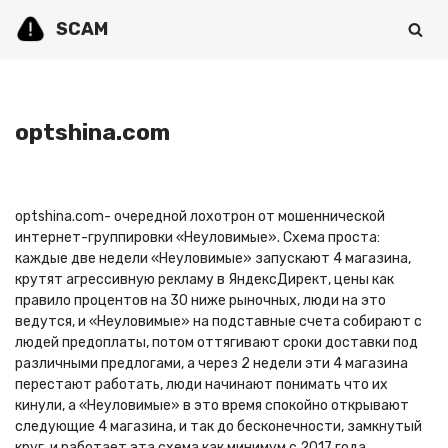
SCAM
Перейти
к
содержимому
optshina.com
optshina.com- очередной лохотрон от мошеннической
интернет-группировки «Неуловимые». Схема проста:
каждые две недели «Неуловимые» запускают 4 магазина,
крутят агрессивную рекламу в ЯндексДирект, цены как
правило процентов на 30 ниже рыночных, люди на это
ведутся, и «Неуловимые» на подставные счета собирают с
людей предоплаты, потом оттягивают сроки доставки под
различными предлогами, а через 2 недели эти 4 магазина
перестают работать, люди начинают понимать что их
кинули, а «Неуловимые» в это время спокойно открывают
следующие 4 магазина, и так до бесконечности, замкнутый
круг, и работает эта схема как минимум с 2017 года.