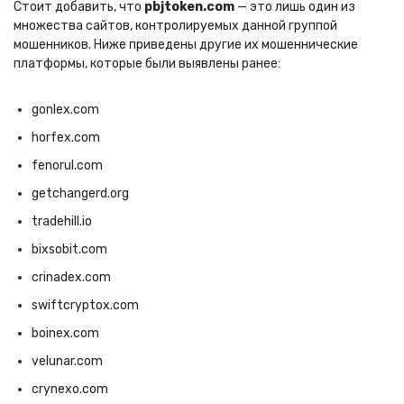
Стоит добавить, что
pbjtoken.com
— это лишь один из
множества сайтов, контролируемых данной группой
мошенников. Ниже приведены другие их мошеннические
платформы, которые были выявлены ранее:
gonlex.com
horfex.com
fenorul.com
getchangerd.org
tradehill.io
bixsobit.com
crinadex.com
swiftcryptox.com
boinex.com
velunar.com
crynexo.com