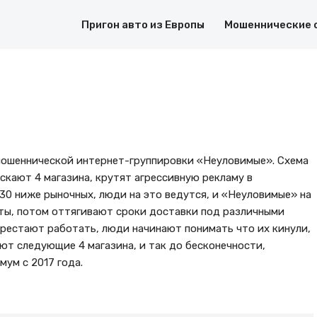
Пригон авто из Европы
Мошеннические 
т мошеннической интернет-группировки «Неуловимые». Схема
скают 4 магазина, крутят агрессивную рекламу в
30 ниже рыночных, люди на это ведутся, и «Неуловимые» на
ты, потом оттягивают сроки доставки под различными
перестают работать, люди начинают понимать что их кинули,
ют следующие 4 магазина, и так до бесконечности,
мум с 2017 года.