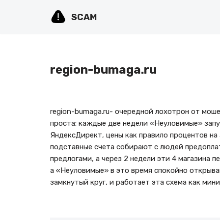
SCAM
Перейти
к
содержимому
region-bumaga.ru
region-bumaga.ru- очередной лохотрон от мош
проста: каждые две недели «Неуловимые» запу
ЯндексДирект, цены как правило процентов на 
подставные счета собирают с людей предопла
предлогами, а через 2 недели эти 4 магазина 
а «Неуловимые» в это время спокойно открыва
замкнутый круг, и работает эта схема как мини