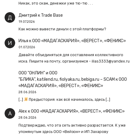
Никак, это скам, денежки уже тю-тю . . .
Дмитрий
к
Trade Base
19.07.2026
Как можно вывести деньги с этой платформы?
Илья
к
ООО «МАДАГАСКАРИЯ», «ВЕРЕСТ», «ФЕНИКС»
01.07.2026
Давайте объединяться для составления коллективного
иска. Пишите на почту, организуемся - ilias3333@yandex.ru
ООО "ОНЛИН" и ООО
"БЛИКА", katilend.ru, fiolyaka.ru, bebiga.ru – SCAM
к
ООО
«МАДАГАСКАРИЯ», «ВЕРЕСТ», «ФЕНИКС»
28.06.2026
[…]
Предыстория: как всё начиналось, здесь […]
Alex
к
ООО «МАДАГАСКАРИЯ», «ВЕРЕСТ», «ФЕНИКС»
28.06.2026
Подтверждаю, что эта сеть активно разрастается. К уже
упомянутым здесь ООО «Вейзон» и ИП Захарову