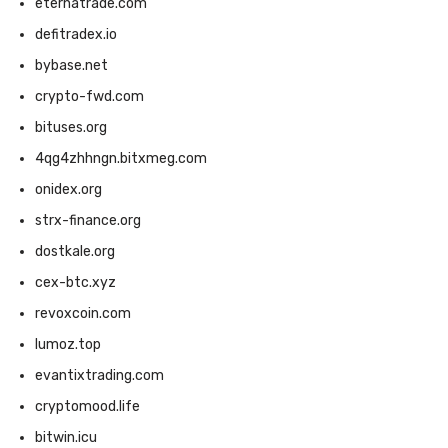
eternatrade.com
defitradex.io
bybase.net
crypto-fwd.com
bituses.org
4qg4zhhngn.bitxmeg.com
onidex.org
strx-finance.org
dostkale.org
cex-btc.xyz
revoxcoin.com
lumoz.top
evantixtrading.com
cryptomood.life
bitwin.icu