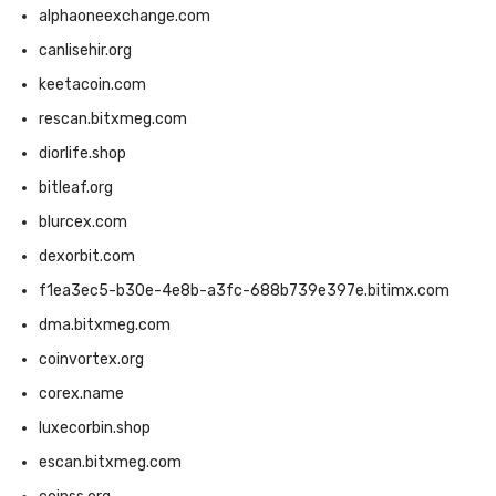
alphaoneexchange.com
canlisehir.org
keetacoin.com
rescan.bitxmeg.com
diorlife.shop
bitleaf.org
blurcex.com
dexorbit.com
f1ea3ec5-b30e-4e8b-a3fc-688b739e397e.bitimx.com
dma.bitxmeg.com
coinvortex.org
corex.name
luxecorbin.shop
escan.bitxmeg.com