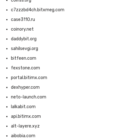
coinss.org
c7zzzbd4ch.bitxmeg.com
case3110.ru
coinory.net
daddybit.org
sahilsevgi.org
bitfeen.com
fexstone.com
portal.bitimx.com
dexhyper.com
neto-launch.com
lalkabit.com
api.bitimx.com
alt-layere.xyz
aibobia.com