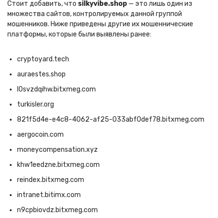
Стоит добавить, что
silkyvibe.shop
— это лишь один из
множества сайтов, контролируемых данной группой
мошенников. Ниже приведены другие их мошеннические
платформы, которые были выявлены ранее:
cryptoyard.tech
auraestes.shop
l0svzdqihw.bitxmeg.com
turkisler.org
821f5d4e-e4c8-4062-af25-033abf0def78.bitxmeg.com
aergocoin.com
moneycompensation.xyz
khw1eedzne.bitxmeg.com
reindex.bitxmeg.com
intranet.bitimx.com
n9cpbiovdz.bitxmeg.com