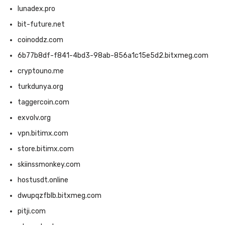
lunadex.pro
bit-future.net
coinoddz.com
6b77b8df-f841-4bd3-98ab-856a1c15e5d2.bitxmeg.com
cryptouno.me
turkdunya.org
taggercoin.com
exvolv.org
vpn.bitimx.com
store.bitimx.com
skiinssmonkey.com
hostusdt.online
dwupqzfblb.bitxmeg.com
pitji.com