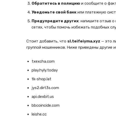
Обратитесь в полицию
и сообщите о фак
Уведомьте свой банк
или платежную сист
Предупредите других
: напишите отзыв о
сетях, чтобы помочь избежать подобных сл
Стоит добавить, что
sl.teifeiyma.xyz
— это л
группой мошенников. Ниже приведены другие и
txexcha.com
play.hyly.today
tk-shop.lat
jys2.dirt3s.com
api.dexbit.us
bbcoincide.com
leishe.cc