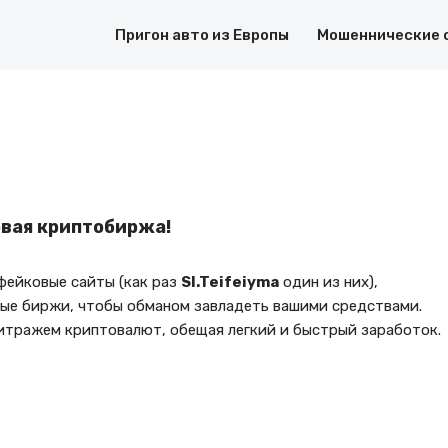
Пригон авто из Европы
Мошеннические 
овая криптобиржа!
ейковые сайты (как раз
Sl.Teifeiyma
один из них),
ные биржи, чтобы обманом завладеть вашими средствами.
итражем криптовалют, обещая легкий и быстрый заработок.