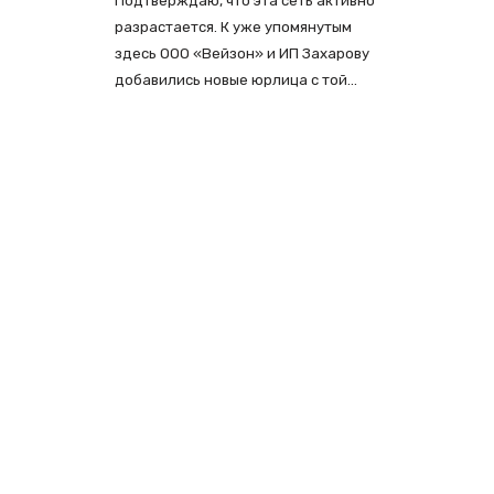
Подтверждаю, что эта сеть активно
разрастается. К уже упомянутым
здесь ООО «Вейзон» и ИП Захарову
добавились новые юрлица с той…