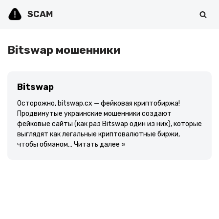
SCAM
Перейти
к
содержимому
Bitswap мошенники
Bitswap
Осторожно, bitswap.cx — фейковая криптобиржа!
Продвинутые украинские мошенники создают
фейковые сайты (как раз Bitswap один из них), которые
выглядят как легальные криптовалютные биржи,
чтобы обманом…
Читать далее »