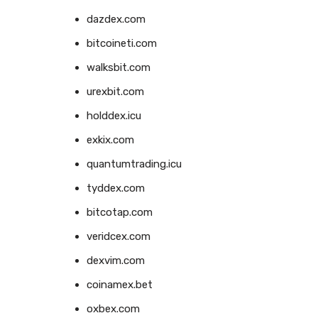
dazdex.com
bitcoineti.com
walksbit.com
urexbit.com
holddex.icu
exkix.com
quantumtrading.icu
tyddex.com
bitcotap.com
veridcex.com
dexvim.com
coinamex.bet
oxbex.com