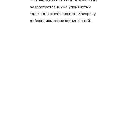
Подтверждаю, что эта сеть активно
разрастается. К уже упомянутым
здесь ООО «Вейзон» и ИП Захарову
добавились новые юрлица с той…