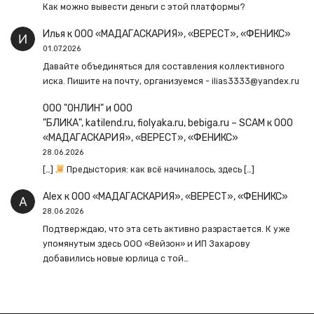
Как можно вывести деньги с этой платформы?
Илья
к
ООО «МАДАГАСКАРИЯ», «ВЕРЕСТ», «ФЕНИКС»
01.07.2026
Давайте объединяться для составления коллективного
иска. Пишите на почту, организуемся - ilias3333@yandex.ru
ООО "ОНЛИН" и ООО
"БЛИКА", katilend.ru, fiolyaka.ru, bebiga.ru – SCAM
к
ООО
«МАДАГАСКАРИЯ», «ВЕРЕСТ», «ФЕНИКС»
28.06.2026
[…]
Предыстория: как всё начиналось, здесь […]
Alex
к
ООО «МАДАГАСКАРИЯ», «ВЕРЕСТ», «ФЕНИКС»
28.06.2026
Подтверждаю, что эта сеть активно разрастается. К уже
упомянутым здесь ООО «Вейзон» и ИП Захарову
добавились новые юрлица с той…