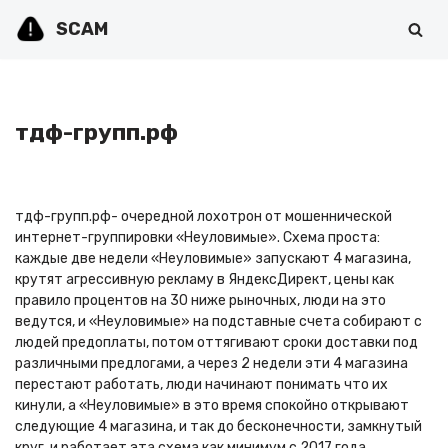
SCAM
Перейти
к
содержимому
тдф-групп.рф
тдф-групп.рф- очередной лохотрон от мошеннической
интернет-группировки «Неуловимые». Схема проста:
каждые две недели «Неуловимые» запускают 4 магазина,
крутят агрессивную рекламу в ЯндексДирект, цены как
правило процентов на 30 ниже рыночных, люди на это
ведутся, и «Неуловимые» на подставные счета собирают с
людей предоплаты, потом оттягивают сроки доставки под
различными предлогами, а через 2 недели эти 4 магазина
перестают работать, люди начинают понимать что их
кинули, а «Неуловимые» в это время спокойно открывают
следующие 4 магазина, и так до бесконечности, замкнутый
круг, и работает эта схема как минимум с 2017 года.