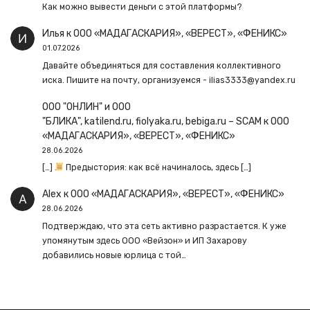
Как можно вывести деньги с этой платформы?
Илья
к
ООО «МАДАГАСКАРИЯ», «ВЕРЕСТ», «ФЕНИКС»
01.07.2026
Давайте объединяться для составления коллективного
иска. Пишите на почту, организуемся - ilias3333@yandex.ru
ООО "ОНЛИН" и ООО
"БЛИКА", katilend.ru, fiolyaka.ru, bebiga.ru – SCAM
к
ООО
«МАДАГАСКАРИЯ», «ВЕРЕСТ», «ФЕНИКС»
28.06.2026
[…]
Предыстория: как всё начиналось, здесь […]
Alex
к
ООО «МАДАГАСКАРИЯ», «ВЕРЕСТ», «ФЕНИКС»
28.06.2026
Подтверждаю, что эта сеть активно разрастается. К уже
упомянутым здесь ООО «Вейзон» и ИП Захарову
добавились новые юрлица с той…