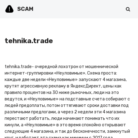
SCAM
Перейти
к
содержимому
tehnika.trade
tehnika.trade- очередной лохотрон от мошеннической
интернет-группировки «Неуловимые». Схема проста:
каждые две недели «Неуловимые» запускают 4 магазина,
крутят агрессивную рекламу в ЯндексДирект, цены как
правило процентов на 30 ниже рыночных, люди на это
ведутся, и «Неуловимые» на подставные счета собирают с
людей предоплаты, потом оттягивают сроки доставки под
различными предлогами, а через 2 недели эти 4 магазина
перестают работать, люди начинают понимать что их
кинули, а «Неуловимые» в это время спокойно открывают
следующие 4 магазина, и так до бесконечности, замкнутый
круг, и работает эта схема как минимум с 2017 года.