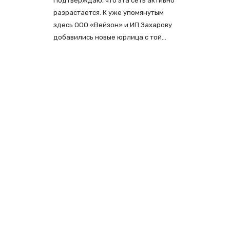
Подтверждаю, что эта сеть активно
разрастается. К уже упомянутым
здесь ООО «Вейзон» и ИП Захарову
добавились новые юрлица с той…