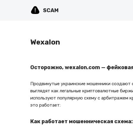
SCAM
Перейти
к
содержимому
Wexalon
Осторожно, wexalon.com — фейкова
Продвинутые украинские мошенники создают ф
выглядят как легальные криптовалютные биржи
используют популярную схему с арбитражем кр
это работает:
Как работает мошенническая схема: